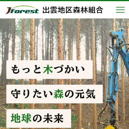
もっと
木
づかい
守りたい
森
の元気
地球
の未来